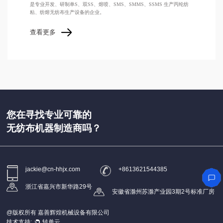
是专业开发、研制单S、双SS、熔喷、SMS、SMMS、SSMS 生产丙纶纺
粘、纺熔无纺布生产设备的企业。
查看更多
您在寻找专业可靠的
无纺布机器制造商吗？
jackie@cn-hhjx.com
+8613621544385
浙江省嘉兴市新华路29号
安徽省滁州苏滁产业园3期2号标准厂房
@版权所有 嘉善辉煌机械设备有限公司
技术支持:
转单云