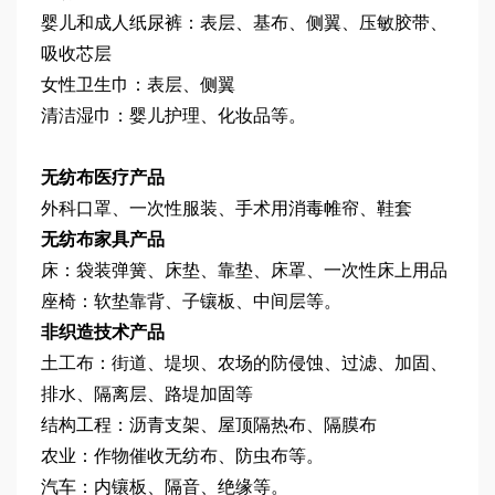
婴儿和成人纸尿裤：表层、基布、侧翼、压敏胶带、
吸收芯层
女性卫生巾：表层、侧翼
清洁湿巾：婴儿护理、化妆品等。
无纺布医疗产品
外科口罩、一次性服装、手术用消毒帷帘、鞋套
无纺布家具产品
床：袋装弹簧、床垫、靠垫、床罩、一次性床上用品
座椅：软垫靠背、子镶板、中间层等。
非织造技术产品
土工布：街道、堤坝、农场的防侵蚀、过滤、加固、
排水、隔离层、路堤加固等
结构工程：沥青支架、屋顶隔热布、隔膜布
农业：作物催收无纺布、防虫布等。
汽车：内镶板、隔音、绝缘等。